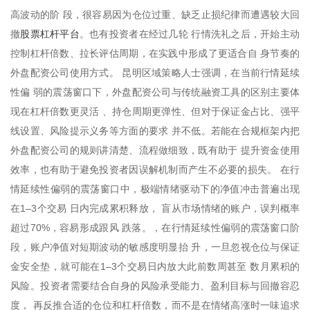
高波动的阶 段，很容易因为仓位过重、缺乏止损纪律而遭遇较大回
股票杠杆平台
撤
。也有投资者在经过几轮 行情洗礼之后，开始主动
控制杠杆倍数、拉长评估周期，在实践中形成了更适合自 身节奏的
外盘配资公司使用方式。 昆明区域策略人士强调，在当前行情延续
性偏 弱的震荡窗口下，外盘配资公司与传统融资工具的区别主要体
现在杠杆倍数更灵活 、持仓周期更弹性、但对于保证金占比、强平
线设置、风险提示义务等方面的要求 并不低。若能在合规框架内把
外盘配资公司的规则讲清楚、流程做细致，既有助于 提升资金使用
效率，也有助于避免投资者因误解机制而产生不必要的损失。 在行
情延续性偏弱的震荡窗口中，极端情绪驱动下的净值冲击普遍出现
在1–3个交易 日内完成累积释放， 盲从市场情绪的账户，误判概率
超过70%，容易形成跟风 跌落。，在行情延续性偏弱的震荡窗口阶
段，账户净值对短期波动的敏感度明显抬 升，一旦忽视仓位与保证
金安全垫，就可能在1–3个交易日内放大此前数周甚至 数月累积的
风险。投资者需要结合自身的风险承受能力、盈利目标与回撤容忍
度， 再反推合适的仓位和杠杆倍数，而不是在情绪高涨时一味追求