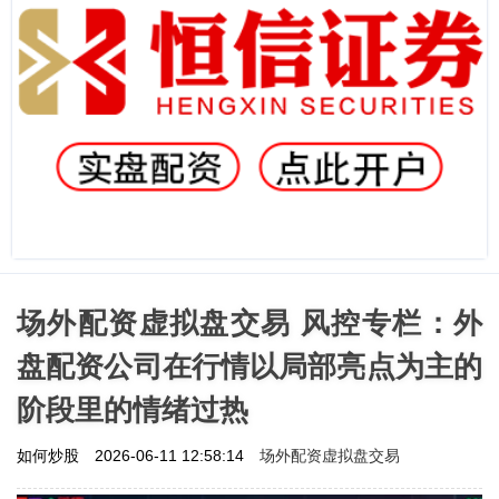
场外配资虚拟盘交易 风控专栏：外
盘配资公司在行情以局部亮点为主的
阶段里的情绪过热
场外配资虚拟盘交易
如何炒股
2026-06-11 12:58:14