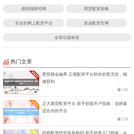
易投顾财经网
期货配资策略
安全的网上配资平台
原油配资官网
全部话题标签
热门文章
爱投顾金融界 正规配资平台助你炒股无忧，稳
健获利
246
正大期货配资平台 新手炒股开户指南：选择最
适合你的平台
228
炒股配资软件有风险吗 新手炒股入门指南：从