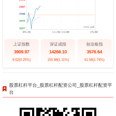
上证指数
深证成指
创业板指
3909.97
14266.10
3576.64
9.62
(0.25%)
155.98
(1.11%)
61.08
(1.74%)
股票杠杆平台_股票杠杆配资公司_股票杠杆配资平
台