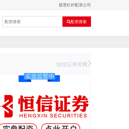
股票杠杆配资公司
配资搜索
恒信证券官网