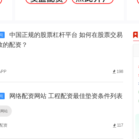
中国正规的股票杠杆平台 如何在股票交易
司
效的配资？
PP
198
网络配资网站 工程配资最佳垫资条件列表
司
资网站
 配资
117