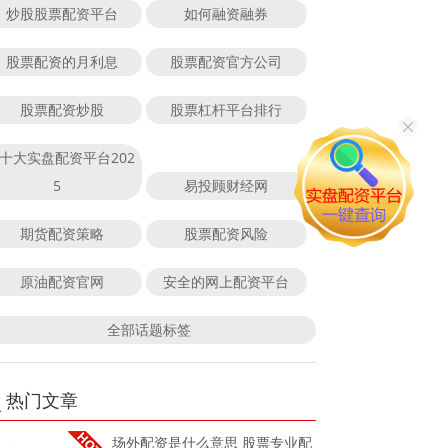
炒股股票配资平台
如何融资融券
股票配资的月利息
股票配资官方公司
股票配资炒股
股票杠杆平台排行
十大实盘配资平台202
5
易投顾财经网
期货配资策略
股票配资风险
原油配资官网
安全的网上配资平台
全部话题标签
热门文章
场外配资是什么意思 股票专业配