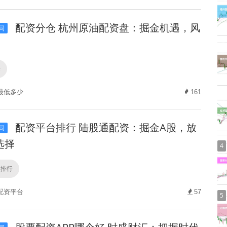
配资分仓 杭州原油配资盘：掘金机遇，风
司
仓
最低多少
161
配资平台排行 陆股通配资：掘金A股，放
司
选择
4
台排行
配资平台
57
5