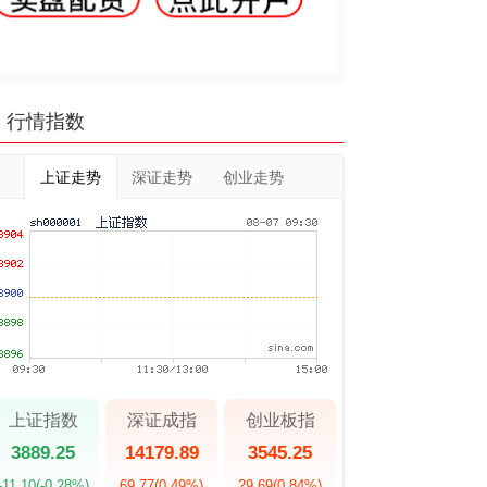
行情指数
上证走势
深证走势
创业走势
上证指数
深证成指
创业板指
3889.25
14179.89
3545.25
-11.10
(-0.28%)
69.77
(0.49%)
29.69
(0.84%)