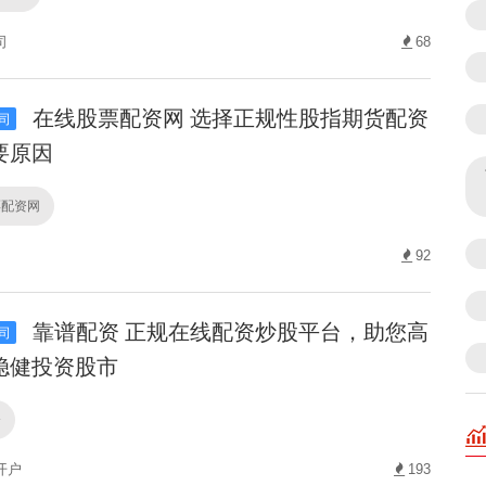
司
68
在线股票配资网 选择正规性股指期货配资
司
要原因
票配资网
92
靠谱配资 正规在线配资炒股平台，助您高
司
稳健投资股市
资
开户
193