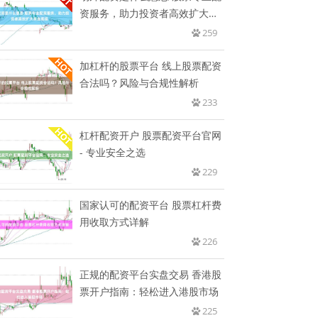
资服务，助力投资者高效扩大资
金
259
加杠杆的股票平台 线上股票配资
合法吗？风险与合规性解析
233
杠杆配资开户 股票配资平台官网
- 专业安全之选
229
国家认可的配资平台 股票杠杆费
用收取方式详解
226
正规的配资平台实盘交易 香港股
票开户指南：轻松进入港股市场
225