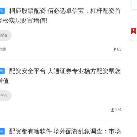
桐庐股票配资 佰必选卓信宝：杠杆配资首
司
轻松实现财富增值!
票配资
炒股
63
配资安全平台 大通证券专业杨方配资帮您
司
增值
全平台
174
配资都有啥软件 场外配资乱象调查：市场
司