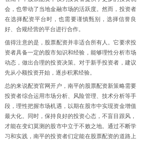
会，也带动了当地金融市场的活跃度。然而，投资者
在选择配资平台时，也需要谨慎甄别，选择信誉良
好、合规经营的平台进行合作。
值得注意的是，股票配资并非适合所有人。它要求投
资者具备一定的股市知识和经验，能够理性分析市场
动态，做出合理的投资决策。对于新手投资者，建议
先从小额投资开始，逐步积累经验。
总的来说配资官网开户，南平的股票配资新策略需要
投资者综合运用市场分析、风险管理、技术分析等手
段，理性把握市场机遇，以期在股市中实现资金增值
最大化。同时，保持良好的投资心态，不盲目跟风，
才能在变幻莫测的股市中立于不败之地。通过不断学
习和实践，南平的投资者们定能在股票配资的道路上