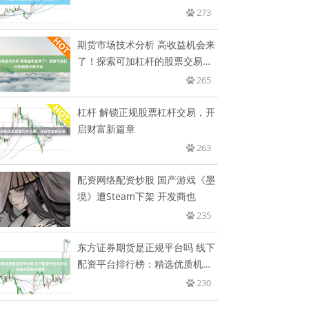
时的
273
期货市场技术分析 高收益机会来
了！探索可加杠杆的股票交易平
台
265
杠杆 解锁正规股票杠杆交易，开
启财富新篇章
263
配资网络配资炒股 国产游戏《墨
境》遭Steam下架 开发商也
235
东方证券期货是正规平台吗 线下
配资平台排行榜：精选优质机构
推
230