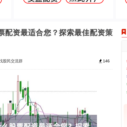
股票配资最适合您？探索最佳配资策
找股民交流群
146