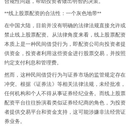
合规性问题，帮助投资者做出明智的决策。
**线上股票配资的合法性：一个灰色地带**
在中国大陆，目前并没有明确的法律法规直接允许或
禁止线上股票配资。从法律角度来看，线上股票配资
本质上是一种民间借贷行为，即配资公司向投资者提
供资金，投资者利用这些资金进行股票交易，并按照
约定支付利息和管理费。
然而，这种民间借贷行为与证券市场的监管规定存在
冲突。根据《证券法》等相关法律法规，未经批准，
任何机构和个人不得从事证券经纪业务。而线上股票
配资平台往往扮演着类似证券经纪商的角色，为投资
者提供交易平台和资金支持，这可能涉嫌非法经营证
券业务。