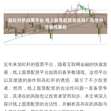
近年来加杠杆的股票平台，随着互联网金融的快速发
展，线上股票配资平台如雨后春笋般涌现。这些平台
以其便捷的操作和高杠杆的诱惑，吸引了不少投资
者。然而，线上股票配资的合法性问题一直备受争
议，其潜在的风险也让投资者望而却步。本文将深入
探讨线上股票配资的合法性，并解析其存在的风险与