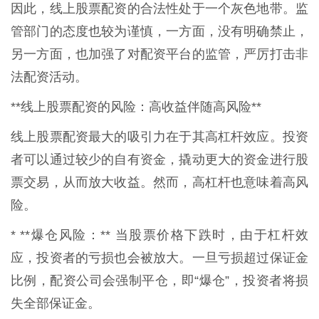
因此，线上股票配资的合法性处于一个灰色地带。监
管部门的态度也较为谨慎，一方面，没有明确禁止，
另一方面，也加强了对配资平台的监管，严厉打击非
法配资活动。
**线上股票配资的风险：高收益伴随高风险**
线上股票配资最大的吸引力在于其高杠杆效应。投资
者可以通过较少的自有资金，撬动更大的资金进行股
票交易，从而放大收益。然而，高杠杆也意味着高风
险。
* **爆仓风险：** 当股票价格下跌时，由于杠杆效
应，投资者的亏损也会被放大。一旦亏损超过保证金
比例，配资公司会强制平仓，即“爆仓”，投资者将损
失全部保证金。