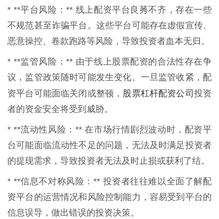
* **平台风险：** 线上配资平台良莠不齐，存在一些
不规范甚至诈骗平台。这些平台可能存在虚假宣传、
恶意操控、卷款跑路等风险，导致投资者血本无归。
* **监管风险：** 由于线上股票配资的合法性存在争
议，监管政策随时可能发生变化。一旦监管收紧，配
股票杠杆配资公司
资平台可能面临关闭或整顿，
投资
者的资金安全将受到威胁。
* **流动性风险：** 在市场行情剧烈波动时，配资平
台可能面临流动性不足的问题，无法及时满足投资者
的提现需求，导致投资者无法及时止损或获利了结。
* **信息不对称风险：** 投资者往往难以全面了解配
资平台的运营情况和风险控制能力，容易受到平台的
信息误导，做出错误的投资决策。