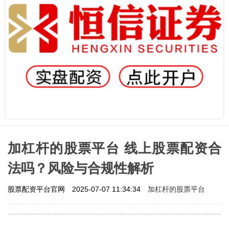
加杠杆的股票平台 线上股票配资合
法吗？风险与合规性解析
加杠杆的股票平台
股票配资平台官网
2025-07-07 11:34:34