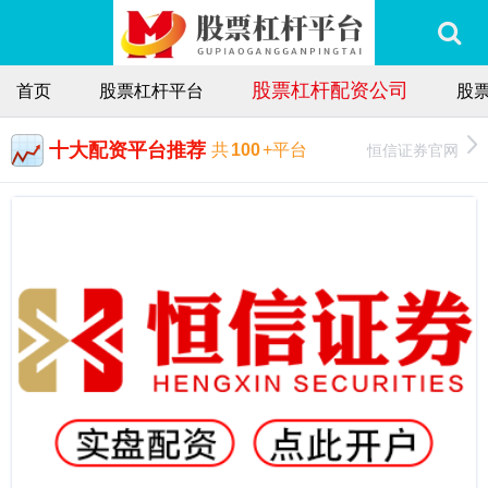
股票杠杆配资公司
首页
股票杠杆平台
股
十大配资平台推荐
恒信证券官网
共
100
+平台