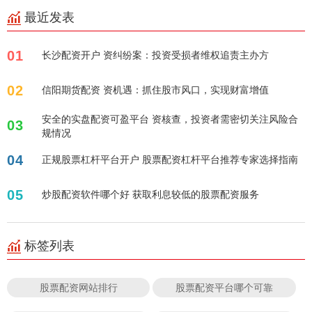
最近发表
01
长沙配资开户 资纠纷案：投资受损者维权追责主办方
02
信阳期货配资 资机遇：抓住股市风口，实现财富增值
安全的实盘配资可盈平台 资核查，投资者需密切关注风险合
03
规情况
04
正规股票杠杆平台开户 股票配资杠杆平台推荐专家选择指南
05
炒股配资软件哪个好 获取利息较低的股票配资服务
标签列表
股票配资网站排行
股票配资平台哪个可靠