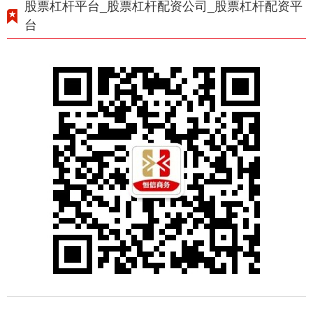
股票杠杆平台_股票杠杆配资公司_股票杠杆配资平
台