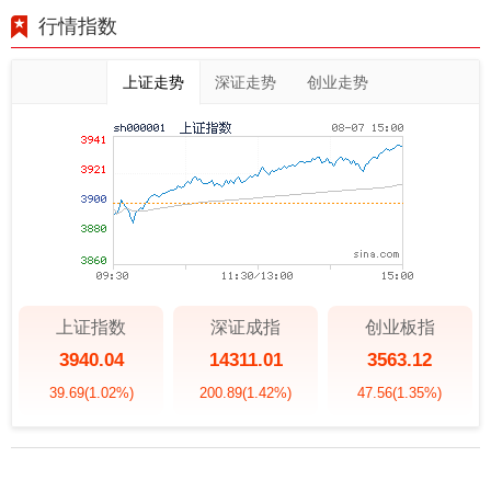
行情指数
上证走势
深证走势
创业走势
上证指数
深证成指
创业板指
3940.04
14311.01
3563.12
39.69
(1.02%)
200.89
(1.42%)
47.56
(1.35%)