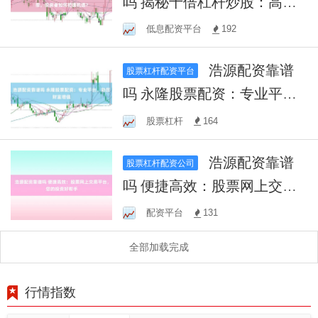
吗 揭秘十倍杠杆炒股：高风
险高回报，投资者如何把握
低息配资平台
192
机遇？
浩源配资靠谱
股票杠杆配资平台
吗 永隆股票配资：专业平
台，助您财富增值
股票杠杆
164
浩源配资靠谱
股票杠杆配资公司
吗 便捷高效：股票网上交易
平台，您的投资好帮手
配资平台
131
全部加载完成
行情指数