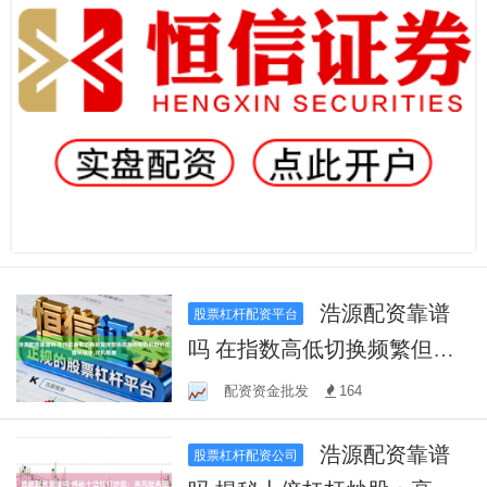
浩源配资靠谱
股票杠杆配资平台
吗 在指数高低切换频繁但整
体趋势模糊的阶段的盘面环
配资资金批发
164
境中,对风险敞
浩源配资靠谱
股票杠杆配资公司