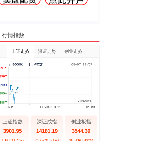
行情指数
上证走势
深证走势
创业走势
上证指数
深证成指
创业板指
3901.95
14181.19
3544.39
1.60
(0.04%)
71.07
(0.50%)
28.83
(0.82%)