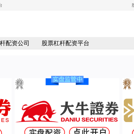
台
杆配资公司
股票杠杆配资平台