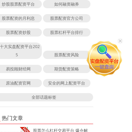
炒股股票配资平台
如何融资融券
股票配资的月利息
股票配资官方公司
股票配资炒股
股票杠杆平台排行
十大实盘配资平台202
5
股票配资风险
易投顾财经网
期货配资策略
原油配资官网
安全的网上配资平台
全部话题标签
热门文章
股票怎么杠杆交易平台 爆仓解