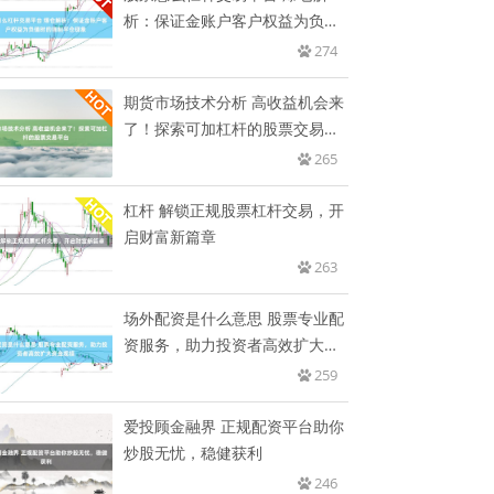
析：保证金账户客户权益为负值
时的
274
期货市场技术分析 高收益机会来
了！探索可加杠杆的股票交易平
台
265
杠杆 解锁正规股票杠杆交易，开
启财富新篇章
263
场外配资是什么意思 股票专业配
资服务，助力投资者高效扩大资
金
259
爱投顾金融界 正规配资平台助你
炒股无忧，稳健获利
246