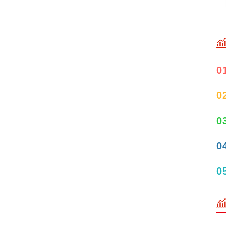
0
0
0
0
0