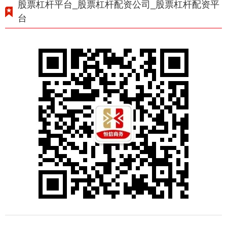
股票杠杆平台_股票杠杆配资公司_股票杠杆配资平
台