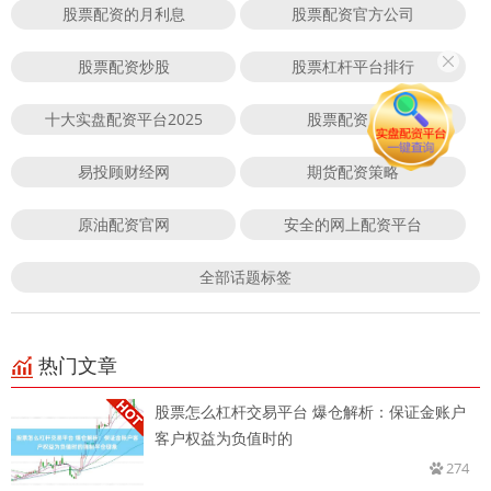
股票配资的月利息
股票配资官方公司
股票配资炒股
股票杠杆平台排行
十大实盘配资平台2025
股票配资风险
易投顾财经网
期货配资策略
原油配资官网
安全的网上配资平台
全部话题标签
热门文章
股票怎么杠杆交易平台 爆仓解析：保证金账户
客户权益为负值时的
274