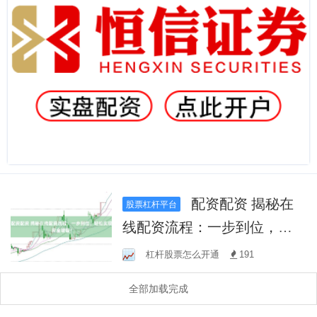
配资配资 揭秘在
股票杠杆平台
线配资流程：一步到位，轻
松实现资金增值！
杠杆股票怎么开通
191
全部加载完成