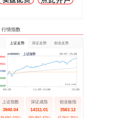
行情指数
上证走势
深证走势
创业走势
上证指数
深证成指
创业板指
3940.04
14311.01
3563.12
39.69
(1.02%)
200.89
(1.42%)
47.56
(1.35%)