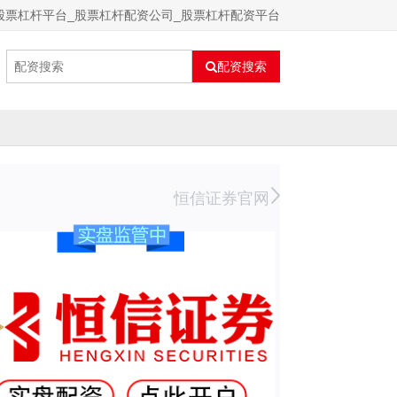
股票杠杆平台_股票杠杆配资公司_股票杠杆配资平台
配资搜索
恒信证券官网