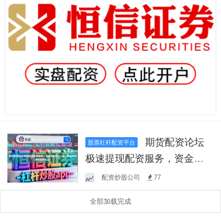
期货配资论坛
股票杠杆配资平台
极速提现配资服务，资金到
账快人一步，助您灵活掌控
配资炒股公司
77
股市风云！
全部加载完成