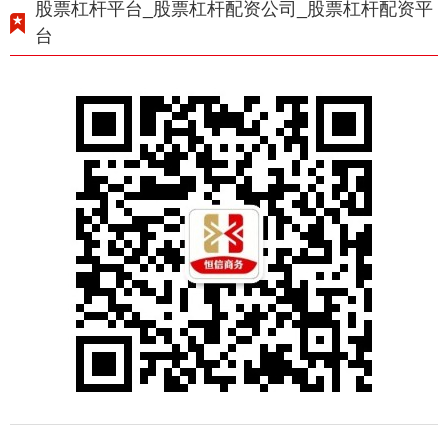
股票杠杆平台_股票杠杆配资公司_股票杠杆配资平
台