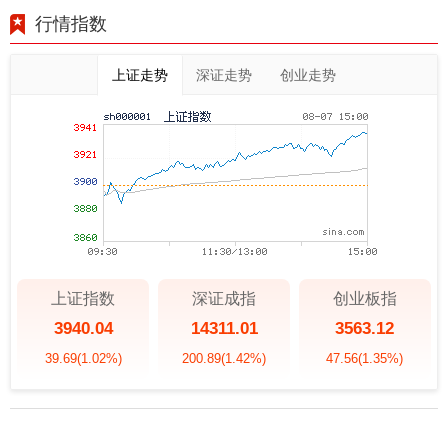
行情指数
上证走势
深证走势
创业走势
上证指数
深证成指
创业板指
3940.04
14311.01
3563.12
39.69
(1.02%)
200.89
(1.42%)
47.56
(1.35%)