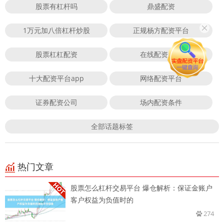
股票有杠杆吗
鼎盛配资
1万元加八倍杠杆炒股
正规杨方配资平台
股票杠杠配资
在线配资服务
十大配资平台app
网络配资平台
证券配资公司
场内配资条件
全部话题标签
热门文章
股票怎么杠杆交易平台 爆仓解析：保证金账户
客户权益为负值时的
274