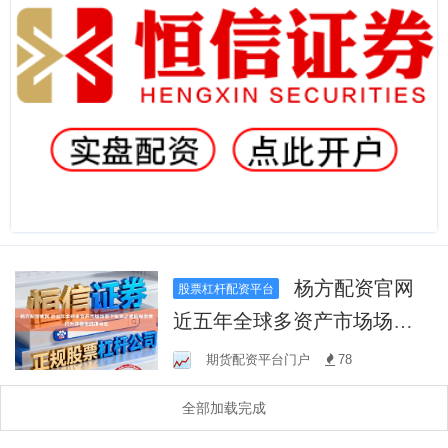
杨方配资官网
股票杠杆配资平台
近五年全球多资产市场场景
下配资之家的投资者行为建
期货配资平台门户
78
模围绕信号生
全部加载完成